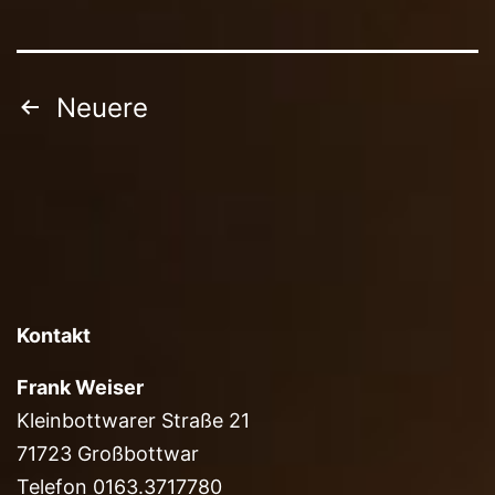
Seitennummerierung
Neuere
der
Beiträge
Kontakt
Frank Weiser
Kleinbottwarer Straße 21
71723 Großbottwar
Telefon 0163.3717780